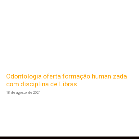
Odontologia oferta formação humanizada
Este site usa cookies para garantir que você
obtenha a melhor experiência em nosso site.
com disciplina de Libras
Ao usar nosso site você consente cookies.
18 de agosto de 2021
Aceitar