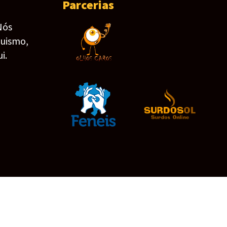
Parcerias
Nós
guismo,
i.