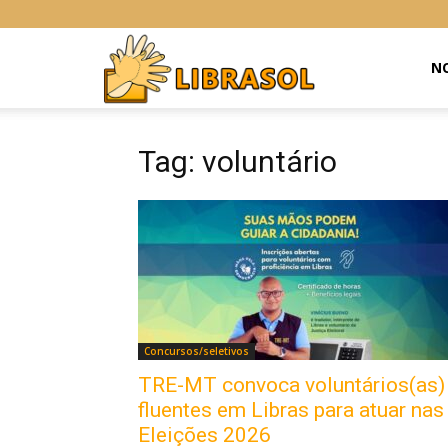
Libras
NO
Online
Tag: voluntário
Concursos/seletivos
TRE-MT convoca voluntários(as)
fluentes em Libras para atuar nas
Eleições 2026