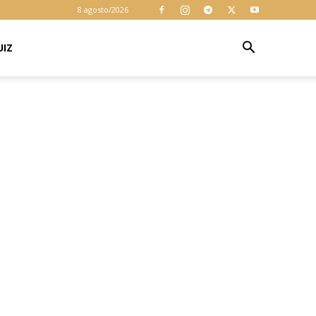
cookies para
8 agosto/2026
garantir que
você obtenha a
melhor
UIZ
Aceitar
experiência em
nosso site. Ao
usar nosso site
você consente
cookies.