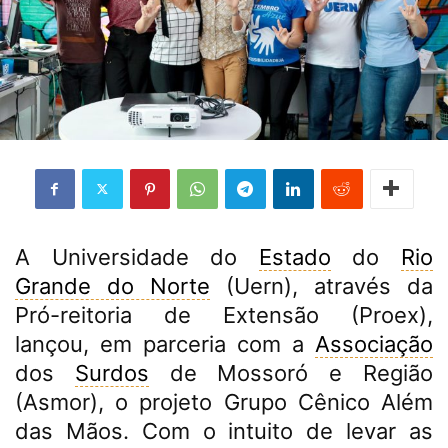
A Universidade do
Estado
do
Rio
Grande do Norte
(Uern), através da
Pró-reitoria de Extensão (Proex),
lançou, em parceria com a
Associação
dos
Surdos
de Mossoró e Região
(Asmor), o projeto Grupo Cênico Além
das Mãos. Com o intuito de levar as