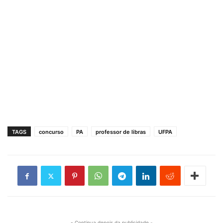
TAGS
concurso
PA
professor de libras
UFPA
- Continua depois da publicidade -