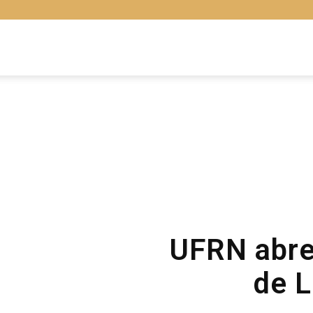
Libras
Online
UFRN abre
de L