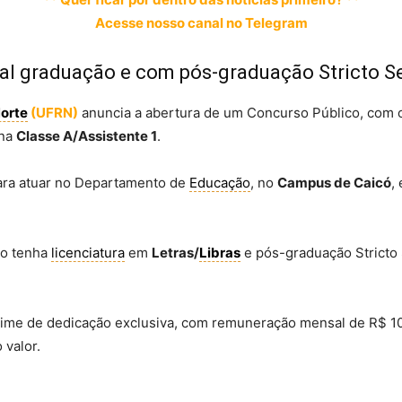
Acesse nosso canal no Telegram
nal graduação e com pós-graduação Stricto Se
Norte
(UFRN)
anuncia a abertura de um Concurso Público, com o
 na
Classe A/Assistente 1
.
para atuar no Departamento de
Educação
, no
Campus de Caicó
,
to tenha
licenciatura
em
Letras/
Libras
e pós-graduação Strict
gime de dedicação exclusiva, com remuneração mensal de R$ 10.
 valor.