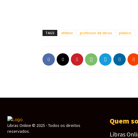
TAGS
efetivo
professor de libras
público
Quem s
Libras Online © 2025 - Todos os direitos
reservados.
Libras Onl