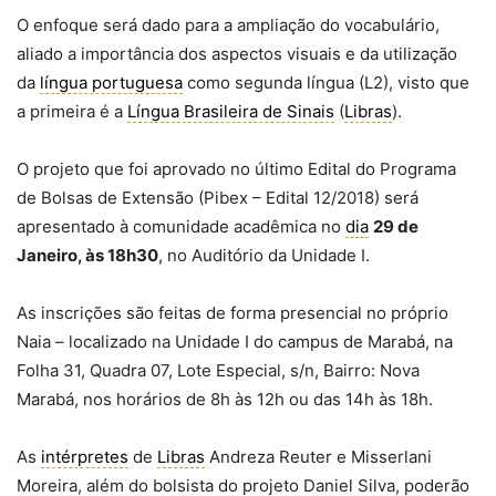
O enfoque será dado para a ampliação do vocabulário,
aliado a importância dos aspectos visuais e da utilização
da
língua portuguesa
como segunda língua (L2), visto que
a primeira é a
Língua Brasileira de Sinais
(
Libras
).
O projeto que foi aprovado no último Edital do Programa
de Bolsas de Extensão (Pibex – Edital 12/2018) será
apresentado à comunidade acadêmica no
dia
29 de
Janeiro, às 18h30
, no Auditório da Unidade I.
As inscrições são feitas de forma presencial no próprio
Naia – localizado na Unidade I do campus de Marabá, na
Folha 31, Quadra 07, Lote Especial, s/n, Bairro: Nova
Marabá, nos horários de 8h às 12h ou das 14h às 18h.
As
intérpretes
de
Libras
Andreza Reuter e Misserlani
Moreira, além do bolsista do projeto Daniel Silva, poderão