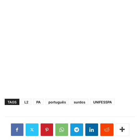
TAGS
L2
PA
português
surdos
UNIFESSPA