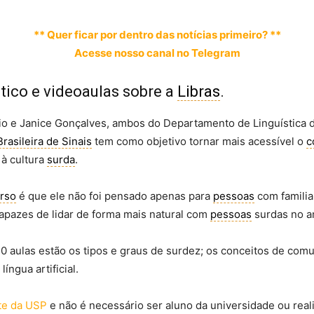
** Quer ficar por dentro das notícias primeiro? **
Acesse nosso canal no Telegram
tico e videoaulas sobre a
Libras
.
io e Janice Gonçalves, ambos do Departamento de Linguística da
rasileira de Sinais
tem como objetivo tornar mais acessível o
c
à cultura
surda
.
rso
é que ele não foi pensado apenas para
pessoas
com famili
apazes de lidar de forma mais natural com
pessoas
surdas no a
0 aulas estão os tipos e graus de surdez; os conceitos de com
íngua artificial.
te da USP
e não é necessário ser aluno da universidade ou reali