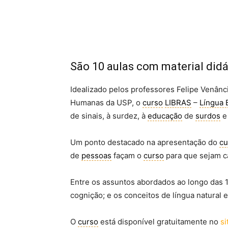
São 10 aulas com material didá
Idealizado pelos professores Felipe Venânc
Humanas da USP, o
curso
LIBRAS
–
Língua B
de sinais, à surdez, à
educação
de
surdos
e 
Um ponto destacado na apresentação do
cu
de
pessoas
façam o
curso
para que sejam c
Entre os assuntos abordados ao longo das 1
cognição; e os conceitos de língua natural e l
O
curso
está disponível gratuitamente no
si