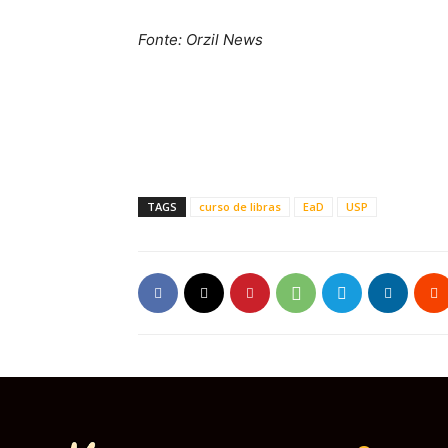
Fonte: Orzil News
TAGS
curso de libras
EaD
USP