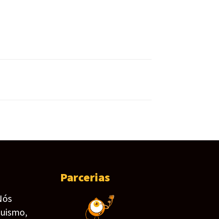
Parcerias
Nós
guismo,