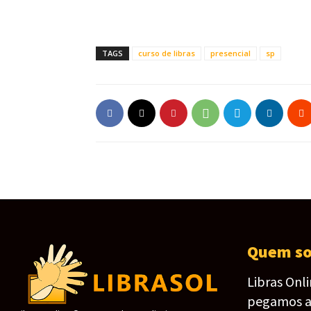
TAGS
curso de libras
presencial
sp
Quem s
Libras Onl
pegamos as 