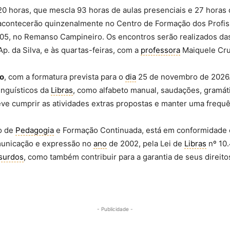
120 horas, que mescla 93 horas de aulas presenciais e 27 hora
 acontecerão quinzenalmente no Centro de Formação dos Profi
 205, no Remanso Campineiro. Os encontros serão realizados d
Ap. da Silva, e às quartas-feiras, com a
professora
Maiquele Cru
ço
, com a formatura prevista para o
dia
25 de novembro de 2026.
inguísticos da
Libras
, como alfabeto manual, saudações, gramáti
 deve cumprir as atividades extras propostas e manter uma freq
o de
Pedagogia
e Formação Continuada, está em conformidade 
municação e expressão no
ano
de 2002, pela Lei de
Libras
nº 10.
surdos
, como também contribuir para a garantia de seus direito
- Publicidade -