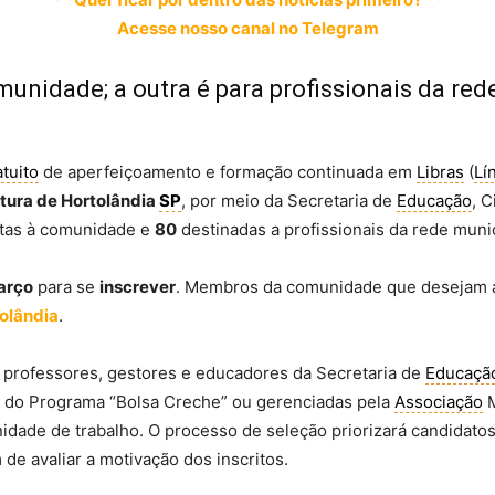
Acesse nosso canal no Telegram
unidade; a outra é para profissionais da red
atuito
de aperfeiçoamento e formação continuada em
Libras
(
Lí
itura de Hortolândia
SP
, por meio da Secretaria de
Educação
, 
tas à comunidade e
80
destinadas a profissionais da rede muni
arço
para se
inscrever
. Membros da comunidade que desejam ap
tolândia
.
s professores, gestores e educadores da Secretaria de
Educaçã
 do Programa “Bolsa Creche” ou gerenciadas pela
Associação
M
nidade de trabalho. O processo de seleção priorizará candidat
de avaliar a motivação dos inscritos.