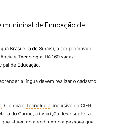
e municipal de
Educação
de
ngua Brasileira de Sinais
), a ser promovido
Ciência e
Tecnologia
. Há 160 vagas
cipal de
Educação
.
render a língua devem realizar o cadastro
o
, Ciência e
Tecnologia
, inclusive do CIER,
aria do Carmo, a inscrição deve ser feita
os que atuam no atendimento a
pessoas
que