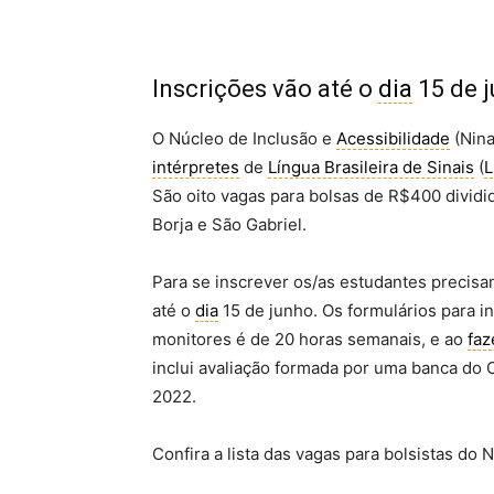
Inscrições vão até o
dia
15 de 
O Núcleo de Inclusão e
Acessibilidade
(Nina
intérpretes
de
Língua Brasileira de Sinais
(
L
São oito vagas para bolsas de R$400 dividi
Borja e São Gabriel.
Para se inscrever os/as estudantes precisam
até o
dia
15 de junho. Os formulários para 
monitores é de 20 horas semanais, e ao
faz
inclui avaliação formada por uma banca do 
2022.
Confira a lista das vagas para bolsistas do 