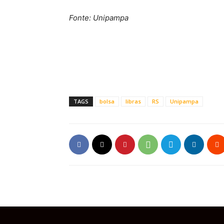
Fonte: Unipampa
TAGS
bolsa
libras
RS
Unipampa