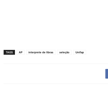
TAGS
AP
interprete de libras
seleção
Unifap