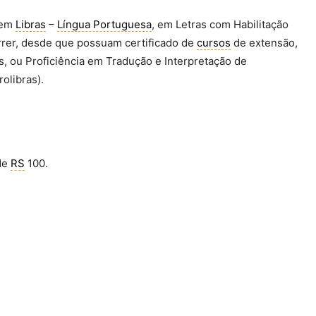
 em
Libras
–
Língua Portuguesa
, em Letras com Habilitação
rer, desde que possuam certificado de
cursos
de extensão,
s, ou Proficiência em Tradução e Interpretação de
rolibras).
 de
RS
100.