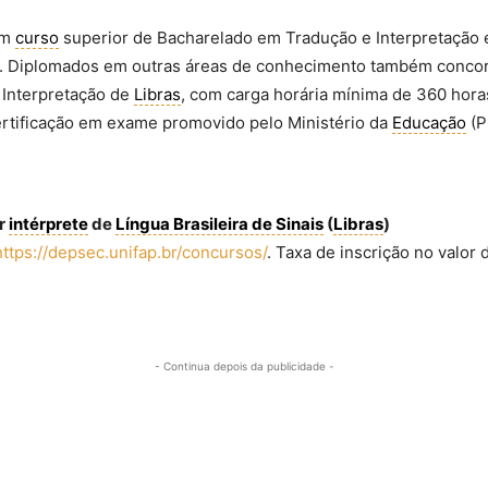
em
curso
superior de Bacharelado em Tradução e Interpretação
. Diplomados em outras áreas de conhecimento também concor
 Interpretação de
Libras
, com carga horária mínima de 360 hora
rtificação em exame promovido pelo Ministério da
Educação
(P
or
intérprete
de
Língua Brasileira de Sinais
(
Libras
)
https://depsec.unifap.br/concursos/
. Taxa de inscrição no valor
- Continua depois da publicidade -