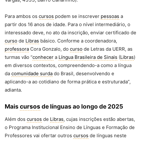
Para ambos os
cursos
podem se inscrever
pessoas
a
partir dos 16 anos de idade. Para o nível intermediário, o
interessado deve, no ato da inscrição, enviar certificado de
curso
de
Libras
básico. Conforme a coordenadora,
professora
Cora Gonzalo, do
curso
de Letras da UERR, as
turmas vão “
conhecer
a
Língua Brasileira de Sinais
(
Libras
)
em diversos contextos, compreendendo-a como a língua
da
comunidade surda
do Brasil, desenvolvendo e
aplicando-a ao cotidiano de forma prática e estruturada”,
adianta.
Mais
cursos
de línguas ao longo de 2025
Além dos
cursos
de
Libras
, cujas inscrições estão abertas,
o Programa Institucional Ensino de Línguas e Formação de
Professores vai ofertar outros
cursos
de línguas neste