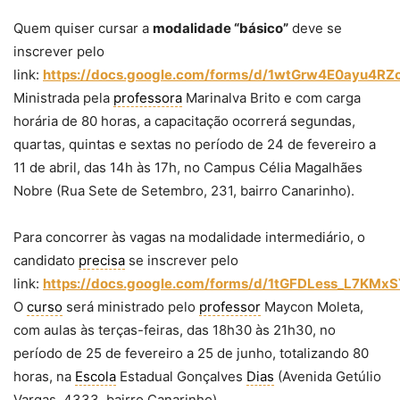
Quem quiser cursar a
modalidade “básico”
deve se
inscrever pelo
link:
https://docs.google.com/forms/d/1wtGrw4E0ayu4R
Ministrada pela
professora
Marinalva Brito e com carga
horária de 80 horas, a capacitação ocorrerá segundas,
quartas, quintas e sextas no período de 24 de fevereiro a
11 de abril, das 14h às 17h, no Campus Célia Magalhães
Nobre (Rua Sete de Setembro, 231, bairro Canarinho).
Para concorrer às vagas na modalidade intermediário, o
candidato
precisa
se inscrever pelo
link:
https://docs.google.com/forms/d/1tGFDLess_L7KMx
O
curso
será ministrado pelo
professor
Maycon Moleta,
com aulas às terças-feiras, das 18h30 às 21h30, no
período de 25 de fevereiro a 25 de junho, totalizando 80
horas, na
Escola
Estadual Gonçalves
Dias
(Avenida Getúlio
Vargas, 4333, bairro Canarinho).