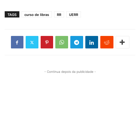
TAGS
curso de libras
RR
UERR
- Continua depois da publicidade -