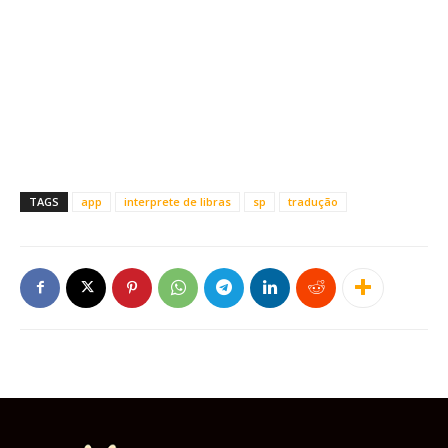
TAGS
app
interprete de libras
sp
tradução