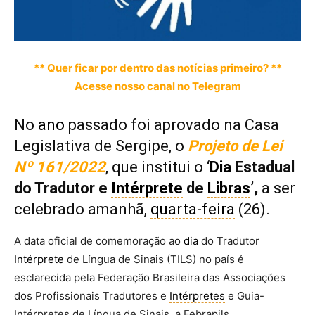
** Quer ficar por dentro das notícias primeiro? **
Acesse nosso canal no Telegram
No
ano
passado foi aprovado na Casa
Legislativa de Sergipe, o
Projeto de Lei
Nº 161/2022
, que institui o ‘
Dia
Estadual
do Tradutor e
Intérprete
de
Libras
’,
a ser
celebrado amanhã,
quarta-feira
(26).
A data oficial de comemoração ao
dia
do Tradutor
Intérprete
de Língua de Sinais (TILS) no país é
esclarecida pela Federação Brasileira das Associações
dos Profissionais Tradutores e
Intérpretes
e Guia-
Intérpretes de Língua de Sinais, a Febrapils.