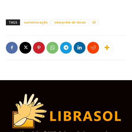
TAGS
comemoração
interprete de libras
SE