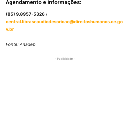
Agendamento e informações:
(85) 9.8957-5326
/
central.libraseaudiodescricao@direitoshumanos.ce.go
v.br
Fonte: Anadep
- Publicidade -