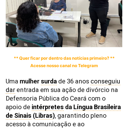
** Quer ficar por dentro das notícias primeiro? **
Acesse nosso canal no Telegram
Uma
mulher
surda
de 36 anos
conseguiu
dar
entrada em sua ação de divórcio na
Defensoria Pública do Ceará com o
apoio de
intérpretes
da
Língua Brasileira
de Sinais
(
Libras
)
, garantindo pleno
acesso à comunicação e ao