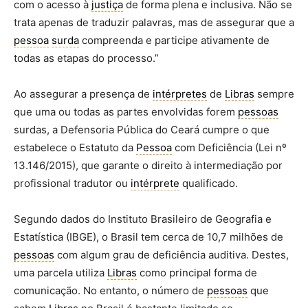
com o acesso à
justiça
de forma plena e inclusiva. Não se
trata apenas de traduzir palavras, mas de assegurar que a
pessoa
surda
compreenda e participe ativamente de
todas as etapas do processo.”
Ao assegurar a presença de
intérpretes
de
Libras
sempre
que uma ou todas as partes envolvidas forem
pessoas
surdas, a Defensoria Pública do Ceará cumpre o que
estabelece o Estatuto da
Pessoa
com Deficiência (Lei nº
13.146/2015), que garante o direito à intermediação por
profissional tradutor ou
intérprete
qualificado.
Segundo dados do Instituto Brasileiro de Geografia e
Estatística (IBGE), o Brasil tem cerca de 10,7 milhões de
pessoas
com algum grau de deficiência auditiva. Destes,
uma parcela utiliza
Libras
como principal forma de
comunicação. No entanto, o número de
pessoas
que