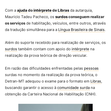
Com a
ajuda
do
intérprete
de
Libras
da autarquia,
Mauricio Tadeu Pacheco, os
surdos
conseguem realizar
os serviços
de habilitação, veículos, entre outros, através
da tradução simultânea para a
Língua Brasileira de Sinais
.
Além do suporte recebido para realização de serviços, os
surdos
também contam com apoio do
intérprete
na
realização da prova teórica de direção veicular.
Em razão das dificuldades enfrentadas pelas
pessoas
surdas no momento da realização da prova teórica, o
Detran-MT adequou o exame para o formato em
Libras
,
buscando garantir o acesso à
comunidade surda
na
obtenção da Carteira Nacional de Habilitação (CNH).