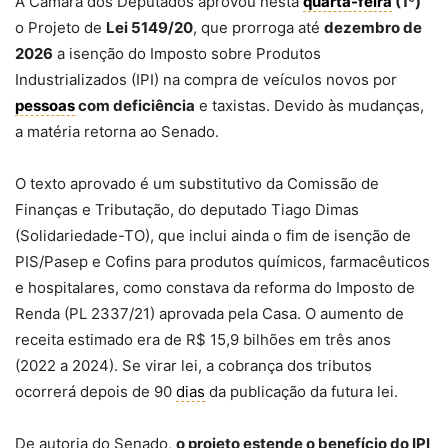
A Câmara dos Deputados aprovou nesta
quarta-feira
(1º)
o Projeto de
Lei 5149/20
, que prorroga até
dezembro de
2026
a isenção do Imposto sobre Produtos
Industrializados (
IPI
) na compra de veículos novos por
pessoas
com deficiência
e taxistas. Devido às mudanças,
a matéria retorna ao Senado.
O texto aprovado é um
substitutivo
da Comissão de
Finanças e Tributação, do deputado Tiago Dimas
(Solidariedade-TO), que inclui ainda o fim de isenção de
PIS/Pasep
e
Cofins
para produtos químicos, farmacêuticos
e hospitalares, como constava da reforma do Imposto de
Renda (PL 2337/21) aprovada pela Casa. O aumento de
receita estimado era de R$ 15,9 bilhões em três anos
(2022 a 2024). Se virar lei, a cobrança dos tributos
ocorrerá depois de 90
dias
da publicação da futura lei.
De autoria do Senado,
o projeto estende o benefício do IPI