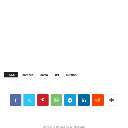
TAGS
camara
carro
IPI
surdos
- Continua depois da publicidade -