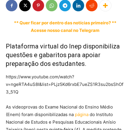
** Quer ficar por dentro das notícias primeiro? **
Acesse nosso canal no Telegram
Plataforma virtual do Inep disponibiliza
questões e gabaritos para apoiar
preparação dos estudantes.
https://www.youtube.com/watch?
v=ngeRTA4uS8I&list=PLjz5Kd6rxbE7ueZS1R3su2bsShOf
3_51Q
As videoprovas do Exame Nacional do Ensino Médio
(Enem) foram disponibilizadas na
página
do Instituto
Nacional de Estudos e Pesquisas Educacionais Anísio
Teixeira (Inep) nesta
quinta-feira
(4). A medida pretende