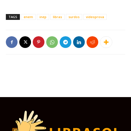
TAGS
enem
inep
libras
surdos
videoprova
Este site usa cookies para garantir que você
obtenha a melhor experiência em nosso site.
Ao usar nosso site você consente cookies.
Aceitar