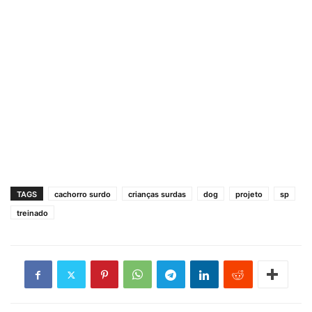
TAGS
cachorro surdo
crianças surdas
dog
projeto
sp
treinado