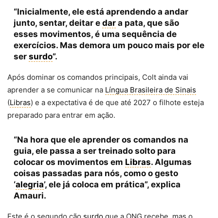
“Inicialmente, ele está aprendendo a andar
junto, sentar, deitar e
dar
a pata, que são
esses movimentos, é uma sequência de
exercícios. Mas demora um pouco mais por ele
ser
surdo
”.
Após dominar os comandos principais, Colt ainda vai
aprender a se comunicar na
Língua Brasileira de Sinais
(
Libras
) e a expectativa é de que até 2027 o filhote esteja
preparado para entrar em ação.
“Na hora que ele aprender os comandos na
guia, ele passa a ser treinado solto para
colocar os movimentos em
Libras
. Algumas
coisas passadas para nós, como o gesto
‘
alegria
’, ele já coloca em prática”, explica
Amauri.
Este é o segundo cão
surdo
que a ONG recebe, mas o