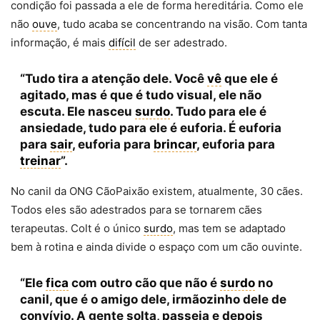
condição foi passada a ele de forma hereditária. Como ele
não
ouve
, tudo acaba se concentrando na visão. Com tanta
informação, é mais
difícil
de ser adestrado.
“Tudo tira a atenção dele. Você
vê
que ele é
agitado, mas é que é tudo visual, ele não
escuta. Ele nasceu
surdo
. Tudo para ele é
ansiedade, tudo para ele é euforia. É euforia
para
sair
, euforia para
brincar
, euforia para
treinar
”.
No canil da ONG CãoPaixão existem, atualmente, 30 cães.
Todos eles são adestrados para se tornarem cães
terapeutas. Colt é o único
surdo
, mas tem se adaptado
bem à rotina e ainda divide o espaço com um cão ouvinte.
“Ele
fica
com outro cão que não é
surdo
no
canil, que é o amigo dele, irmãozinho dele de
convívio. A gente solta, passeia e depois