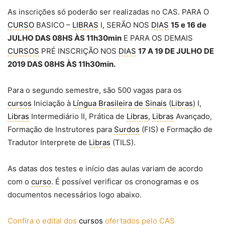
As inscrições só poderão ser realizadas no CAS. PARA O
CURSO
BASICO –
LIBRAS
I, SERÃO NOS
DIAS
15 e 16 de
JULHO DAS 08HS ÀS 11h30min
E PARA OS DEMAIS
CURSOS
PRÉ INSCRIÇÃO NOS
DIAS
17 A 19 DE JULHO DE
2019 DAS 08HS ÀS 11h30min.
Para o segundo semestre, são 500 vagas para os
cursos
Iniciação à
Língua Brasileira de Sinais
(
Libras
) I,
Libras
Intermediário II, Prática de
Libras
,
Libras
Avançado,
Formação de Instrutores para
Surdos
(FIS) e Formação de
Tradutor Interprete de
Libras
(TILS).
As datas dos testes e início das aulas variam de acordo
com o
curso
. É possível verificar os cronogramas e os
documentos necessários logo abaixo.
Confira o edital dos
cursos
ofertados pelo CAS