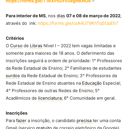
https://forms.gle/T1RXPEDf5SegNKNG6
–
Para interior de MS
, nos
dias
07 e 08 de março de 2022
,
através do ink:
https://forms.gle/csA4U79KhTqSUpEh7
Critérios
O
Curso
de
Libras
Nível I – 2022
tem vagas limitadas e
somente para maiores de 18 anos. O deferimento das
inscrições seguirá a ordem de prioridade: 1° Professores
da Rede Estadual de Ensino; 2° Familiares de estudantes
surdos
da Rede Estadual de Ensino; 3° Professores da
Rede Estadual de Ensino atuantes na
Educação
Especial;
4° Professores de outras Redes de Ensino; 5°
Acadêmicos de
licenciatura
; 6° Comunidade em geral.
Inscrições
Para
fazer
a inscrição, o candidato
precisa
ter uma conta
Gmail (serviço
gratuito
de correio eletrônico da Google)