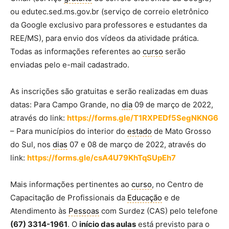
ou edutec.sed.ms.gov.br (serviço de correio eletrônico
da Google exclusivo para professores e estudantes da
REE/MS), para envio dos vídeos da atividade prática.
Todas as informações referentes ao
curso
serão
enviadas pelo e-mail cadastrado.
As inscrições são gratuitas e serão realizadas em duas
datas: Para Campo Grande, no
dia
09 de março de 2022,
através do link:
https://forms.gle/T1RXPEDf5SegNKNG6
– Para municípios do interior do
estado
de Mato Grosso
do Sul, nos
dias
07 e 08 de março de 2022, através do
link:
https://forms.gle/csA4U79KhTqSUpEh7
Mais informações pertinentes ao
curso
, no Centro de
Capacitação de Profissionais da
Educação
e de
Atendimento às
Pessoas
com Surdez (CAS) pelo telefone
(67) 3314-1961
. O
início das aulas
está previsto para o