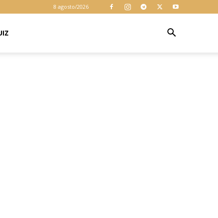
cookies para
8 agosto/2026
garantir que
você obtenha a
melhor
UIZ
Aceitar
experiência em
nosso site. Ao
usar nosso site
você consente
cookies.