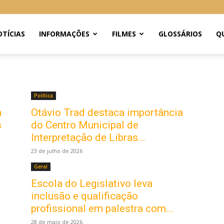
TÍCIAS
INFORMAÇÕES
FILMES
GLOSSÁRIOS
Q
Política
m
Otávio Trad destaca importância
s
do Centro Municipal de
Interpretação de Libras...
23 de julho de 2026
Geral
Escola do Legislativo leva
inclusão e qualificação
profissional em palestra com...
28 de maio de 2026