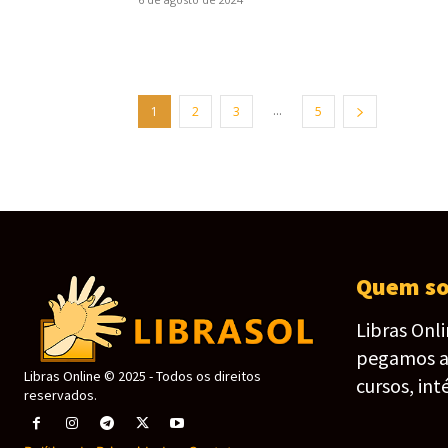
...
1
2
3
5
Quem s
Libras Onl
pegamos as 
Libras Online © 2025 - Todos os direitos
cursos, int
reservados.