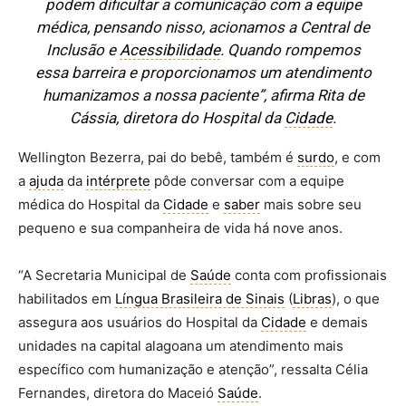
podem dificultar a comunicação com a equipe
médica, pensando nisso, acionamos a Central de
Inclusão e
Acessibilidade
. Quando rompemos
essa barreira e proporcionamos um atendimento
humanizamos a nossa paciente”, afirma Rita de
Cássia, diretora do Hospital da
Cidade
.
Wellington Bezerra, pai do bebê, também é
surdo
, e com
a
ajuda
da
intérprete
pôde conversar com a equipe
médica do Hospital da
Cidade
e
saber
mais sobre seu
pequeno e sua companheira de vida há nove anos.
“A Secretaria Municipal de
Saúde
conta com profissionais
habilitados em
Língua Brasileira de Sinais
(
Libras
), o que
assegura aos usuários do Hospital da
Cidade
e demais
unidades na capital alagoana um atendimento mais
específico com humanização e atenção”, ressalta Célia
Fernandes, diretora do Maceió
Saúde
.