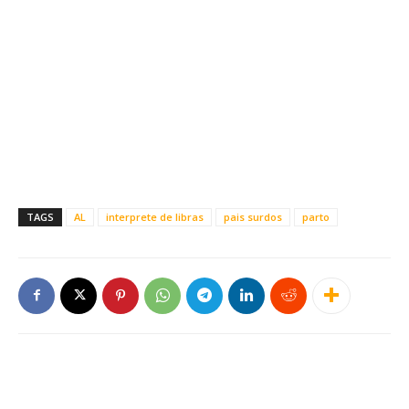
TAGS
AL
interprete de libras
pais surdos
parto
Este site usa cookies para garantir que você
obtenha a melhor experiência em nosso site.
Ao usar nosso site você consente cookies.
Aceitar