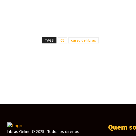
TAGS
CE
curso de libras
Quem s
Libras Online © 2025 - Todos os direitos