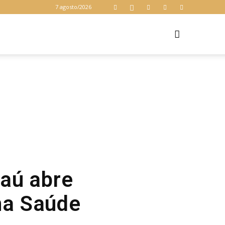
7 agosto/2026
Z
aú abre
 na Saúde