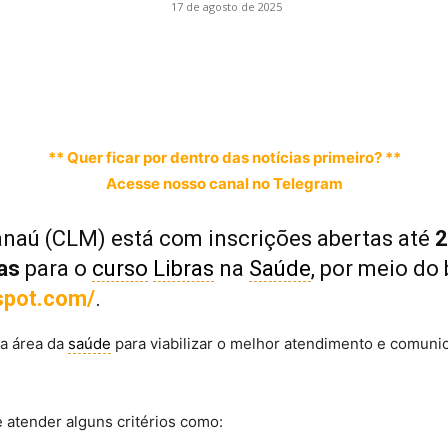
17 de agosto de 2025
** Quer ficar por dentro das notícias primeiro? **
Acesse nosso canal no Telegram
naú (CLM) está com inscrições abertas até
2
as
para o
curso
Libras
na
Saúde
, por meio do
spot.com/
.
da área da
saúde
para viabilizar o melhor atendimento e comun
e atender alguns critérios como: