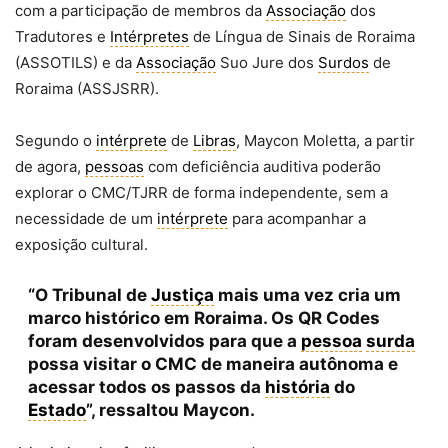
com a participação de membros da
Associação
dos
Tradutores e
Intérpretes
de Língua de Sinais de Roraima
(ASSOTILS) e da
Associação
Suo Jure dos
Surdos
de
Roraima (ASSJSRR).
Segundo o
intérprete
de
Libras
, Maycon Moletta, a partir
de agora,
pessoas
com deficiência auditiva poderão
explorar o CMC/TJRR de forma independente, sem a
necessidade de um
intérprete
para acompanhar a
exposição cultural.
“O Tribunal de
Justiça
mais uma vez cria um
marco histórico em Roraima. Os QR Codes
foram desenvolvidos para que a
pessoa
surda
possa visitar o CMC de maneira autônoma e
acessar todos os passos da
história
do
Estado
”, ressaltou Maycon.