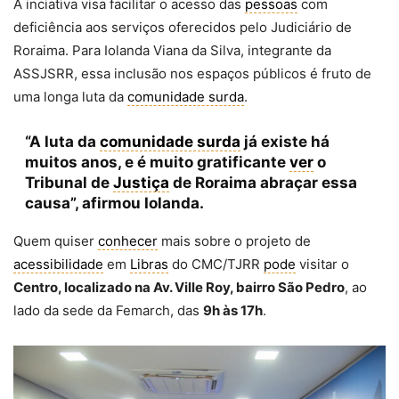
A inciativa visa facilitar o acesso das
pessoas
com
deficiência aos serviços oferecidos pelo Judiciário de
Roraima. Para Iolanda Viana da Silva, integrante da
ASSJSRR, essa inclusão nos espaços públicos é fruto de
uma longa luta da
comunidade surda
.
“A luta da
comunidade surda
já existe há
muitos anos, e é muito gratificante
ver
o
Tribunal de
Justiça
de Roraima abraçar essa
causa”, afirmou Iolanda.
Quem quiser
conhecer
mais sobre o projeto de
acessibilidade
em
Libras
do CMC/TJRR
pode
visitar o
Centro, localizado na Av. Ville Roy, bairro São Pedro
, ao
lado da sede da Femarch, das
9h às 17h
.