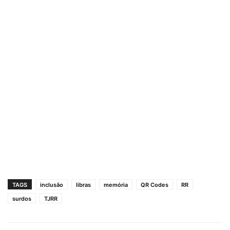
TAGS
inclusão
libras
memória
QR Codes
RR
surdos
TJRR