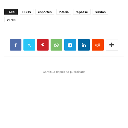
TAGS
CBDS
esportes
loteria
repasse
surdos
verba
- Continua depois da publicidade -