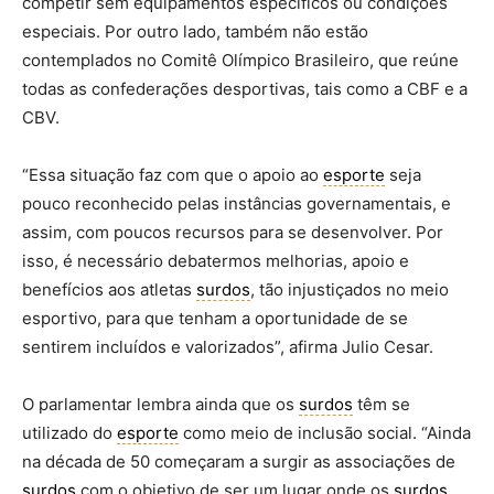
competir sem equipamentos específicos ou condições
especiais. Por outro lado, também não estão
contemplados no Comitê Olímpico Brasileiro, que reúne
todas as confederações desportivas, tais como a CBF e a
CBV.
“Essa situação faz com que o apoio ao
esporte
seja
pouco reconhecido pelas instâncias governamentais, e
assim, com poucos recursos para se desenvolver. Por
isso, é necessário debatermos melhorias, apoio e
benefícios aos atletas
surdos
, tão injustiçados no meio
esportivo, para que tenham a oportunidade de se
sentirem incluídos e valorizados”, afirma Julio Cesar.
O parlamentar lembra ainda que os
surdos
têm se
utilizado do
esporte
como meio de inclusão social. “Ainda
na década de 50 começaram a surgir as associações de
surdos
com o objetivo de ser um lugar onde os
surdos