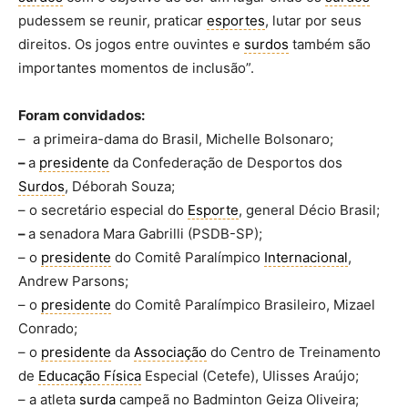
pudessem se reunir, praticar
esportes
, lutar por seus
direitos. Os jogos entre ouvintes e
surdos
também são
importantes momentos de inclusão”.
Foram convidados:
– a primeira-dama do Brasil, Michelle Bolsonaro;
–
a
presidente
da Confederação de Desportos dos
Surdos
, Déborah Souza;
– o secretário especial do
Esporte
, general Décio Brasil;
–
a senadora Mara Gabrilli (PSDB-SP);
– o
presidente
do Comitê Paralímpico
Internacional
,
Andrew Parsons;
– o
presidente
do Comitê Paralímpico Brasileiro, Mizael
Conrado;
– o
presidente
da
Associação
do Centro de Treinamento
de
Educação Física
Especial (Cetefe), Ulisses Araújo;
– a atleta
surda
campeã no Badminton Geiza Oliveira;