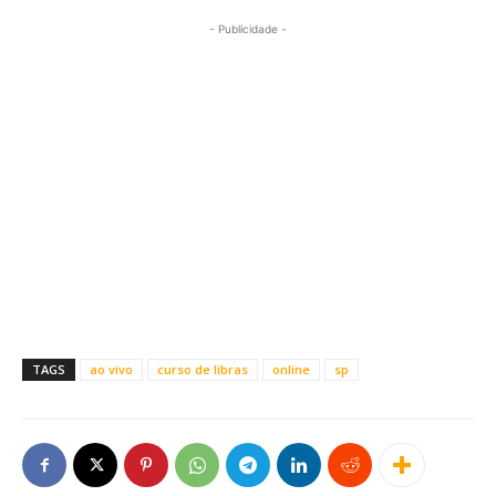
- Publicidade -
TAGS
ao vivo
curso de libras
online
sp