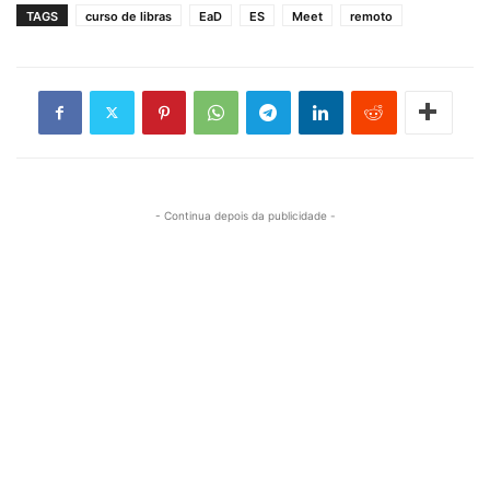
TAGS
curso de libras
EaD
ES
Meet
remoto
- Continua depois da publicidade -