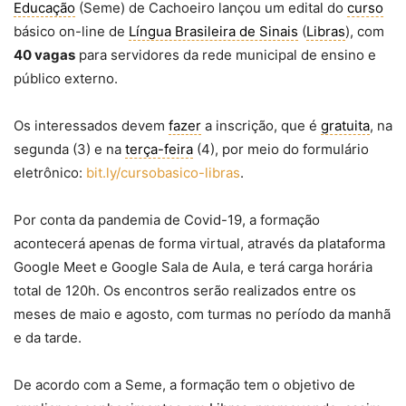
Educação
(Seme) de Cachoeiro lançou um edital do
curso
básico on-line de
Língua Brasileira de Sinais
(
Libras
), com
40 vagas
para servidores da rede municipal de ensino e
público externo.
Os interessados devem
fazer
a inscrição, que é
gratuita
, na
segunda (3) e na
terça-feira
(4), por meio do formulário
eletrônico:
bit.ly/cursobasico-libras
.
Por conta da pandemia de Covid-19, a formação
acontecerá apenas de forma virtual, através da plataforma
Google Meet e Google Sala de Aula, e terá carga horária
total de 120h. Os encontros serão realizados entre os
meses de maio e agosto, com turmas no período da manhã
e da tarde.
De acordo com a Seme, a formação tem o objetivo de