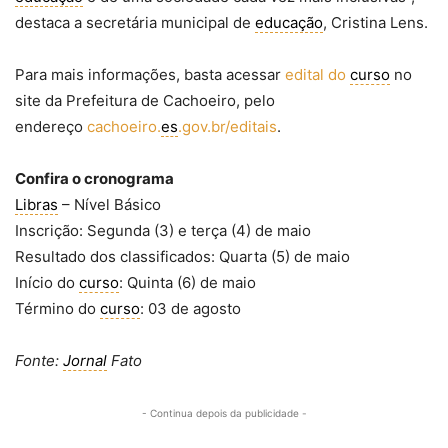
destaca a secretária municipal de
educação
, Cristina Lens.
Para mais informações, basta acessar
edital do
curso
no
site da Prefeitura de Cachoeiro, pelo
endereço
cachoeiro.
es
.gov.br/editais
.
Confira o cronograma
Libras
– Nível Básico
Inscrição: Segunda (3) e terça (4) de maio
Resultado dos classificados: Quarta (5) de maio
Início do
curso
: Quinta (6) de maio
Término do
curso
: 03 de agosto
Fonte:
Jornal
Fato
- Continua depois da publicidade -