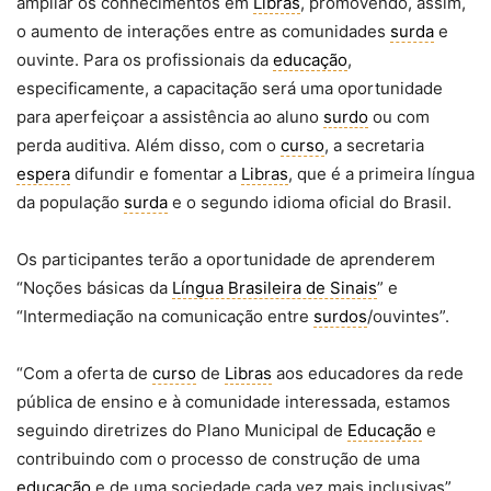
ampliar os conhecimentos em
Libras
, promovendo, assim,
o aumento de interações entre as comunidades
surda
e
ouvinte. Para os profissionais da
educação
,
especificamente, a capacitação será uma oportunidade
para aperfeiçoar a assistência ao aluno
surdo
ou com
perda auditiva. Além disso, com o
curso
, a secretaria
espera
difundir e fomentar a
Libras
, que é a primeira língua
da população
surda
e o segundo idioma oficial do Brasil.
Os participantes terão a oportunidade de aprenderem
“Noções básicas da
Língua Brasileira de Sinais
” e
“Intermediação na comunicação entre
surdos
/ouvintes”.
“Com a oferta de
curso
de
Libras
aos educadores da rede
pública de ensino e à comunidade interessada, estamos
seguindo diretrizes do Plano Municipal de
Educação
e
contribuindo com o processo de construção de uma
educação
e de uma sociedade cada vez mais inclusivas”,