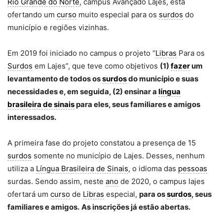
Rio Grande do Norte
, campus Avançado Lajes, está
ofertando um
curso
muito especial para os
surdos
do
município e regiões vizinhas.
Em 2019 foi iniciado no campus o projeto “
Libras
Para os
Surdos
em Lajes”, que teve como objetivos
(1)
fazer
um
levantamento de todos os
surdos
do município e suas
necessidades e, em seguida, (2) ensinar a
língua
brasileira de sinais
para eles, seus familiares e amigos
interessados.
A primeira fase do projeto constatou a presença de 15
surdos
somente no município de Lajes. Desses, nenhum
utiliza a
Língua Brasileira de Sinais
, o idioma das
pessoas
surdas. Sendo assim, neste
ano
de 2020, o campus lajes
ofertará um
curso
de
Libras
especial,
para os
surdos
, seus
familiares e amigos.
As inscrições já estão abertas.