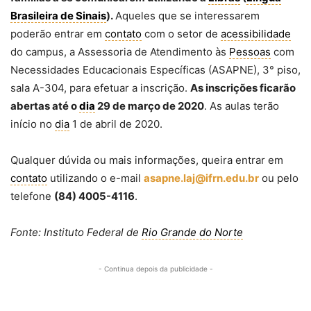
Brasileira de Sinais
).
Aqueles que se interessarem
poderão entrar em
contato
com o setor de
acessibilidade
do campus, a Assessoria de Atendimento às
Pessoas
com
Necessidades Educacionais Específicas (ASAPNE), 3° piso,
sala A-304, para efetuar a inscrição.
As inscrições ficarão
abertas até o
dia
29 de março de 2020
. As aulas terão
início no
dia
1 de abril de 2020.
Qualquer dúvida ou mais informações, queira entrar em
contato
utilizando o e-mail
asapne.laj@ifrn.edu.br
ou pelo
telefone
(84) 4005-4116
.
Fonte: Instituto Federal de
Rio Grande do Norte
- Continua depois da publicidade -