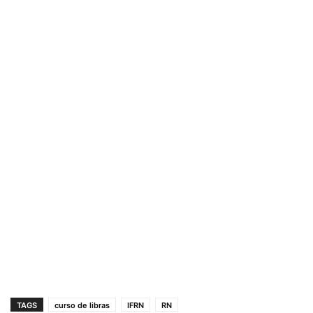
TAGS
curso de libras
IFRN
RN