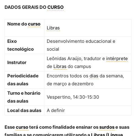
DADOS GERAIS DO
CURSO
Nome do
curso
Libras
Eixo
Desenvolvimento educacional e
tecnológico
social
Leônidas Araújo, tradutor e
intérprete
Instrutor
de
Libras
do campus
Periodicidade
Encontros todos os
dias
da semana,
das aulas
de março a dezembro
Turno e horário
Vespertino, 14:30-15:30
das aulas
Local das aulas
A definir
Esse
curso
terá como finalidade ensinar os
surdos
e suas
famílias a se comunicarem utilizando a
Libras
(
Língua