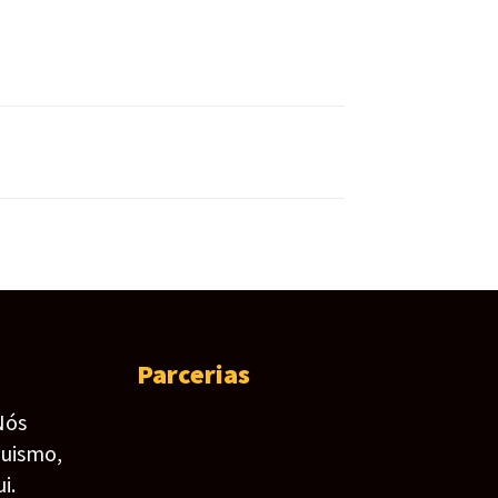
Parcerias
Nós
guismo,
i.