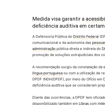
Medida visa garantir a
acessib
deficiência auditiva em certa
A Defensoria Pública do
Distrito Federal
(DP
comunicacional e da autonomia das
pessoa
administração
pública direta e indireta do
D
promoção de soluções extrajudiciais dos co
A recomendação surgiu da constatação da e
língua portuguesa
ou com a utilização de r
DPDF (NDH/DPDF), por meio do Ofício em D
deficiência auditiva que se consideram pre
Diante das ocorrências, a DPDF tem oficiado
disponibilizado também em
Libras
com
inté