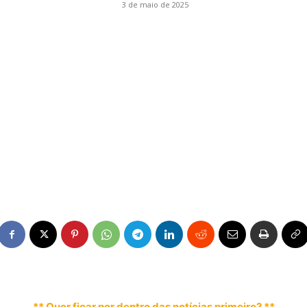
3 de maio de 2025
** Quer ficar por dentro das notícias primeiro? **