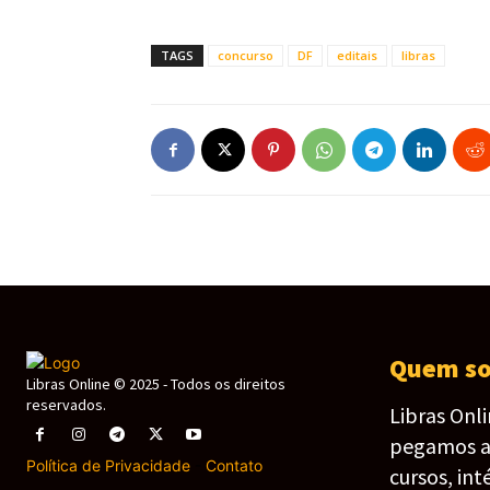
TAGS
concurso
DF
editais
libras
Quem s
Libras Online © 2025 - Todos os direitos
reservados.
Libras Onl
pegamos as 
Política de Privacidade
-
Contato
cursos, int