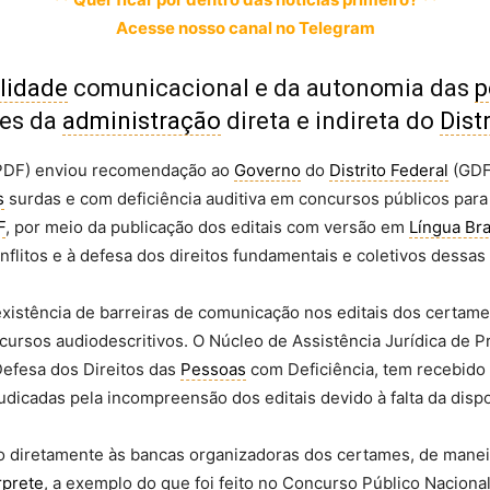
Acesse nosso canal no Telegram
ilidade
comunicacional e da autonomia das
p
mes da
administração
direta e indireta do
Dist
DF) enviou recomendação ao
Governo
do
Distrito Federal
(GDF)
s
surdas e com deficiência auditiva em concursos públicos par
F
, por meio da publicação dos editais com versão em
Língua Bra
nflitos e à defesa dos direitos fundamentais e coletivos dessas
xistência de barreiras de comunicação nos editais dos certame
ecursos audiodescritivos. O Núcleo de Assistência Jurídica de
efesa dos Direitos das
Pessoas
com Deficiência, tem recebido
judicadas pela incompreensão dos editais devido à falta da di
 diretamente às bancas organizadoras dos certames, de maneira 
rprete
, a exemplo do que foi feito no Concurso Público Naciona