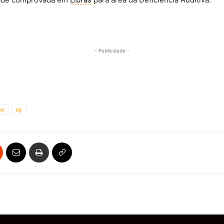
- Publicidade -
so
sp