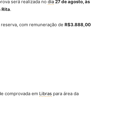
prova será realizada no
dia
27 de agosto, às
 Rita
.
ro reserva, com remuneração de
R$3.888,00
dade comprovada em
Libras
para área da