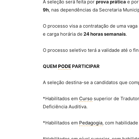
A seleção será feita por
prova prática
e por
9h
, nas dependências da Secretaria Munici
O processo visa a contratação de uma vaga
e carga horária de
24 horas semanais
.
O processo seletivo terá a validade até o fi
QUEM
PODE
PARTICIPAR
A seleção destina-se a candidatos que com
*Habilitados em
Curso
superior de Traduto
Deficiência Auditiva.
*Habilitados em
Pedagogia
, com habilidad
*Habilitados em nível superior, com habil