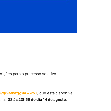
scrições para o processo seletivo
/Rz8gy2Mwtqg4Kww67
,
que está disponível
dias
08 às 23h59 do
dia
14 de agosto
.