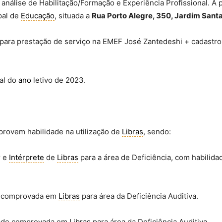
 análise de Habilitação/Formação e Experiência Profissional. A 
pal de
Educação
, situada a
Rua Porto Alegre, 350, Jardim Santa
 para prestação de serviço na EMEF José Zantedeshi + cadast
nal do
ano
letivo de 2023.
provem habilidade na utilização de
Libras
, sendo:
r e
Intérprete
de
Libras
para a área de Deficiência, com habili
e comprovada em
Libras
para área da Deficiência Auditiva.
idade comprovada em
Libras
para área da Deficiência Auditiva.