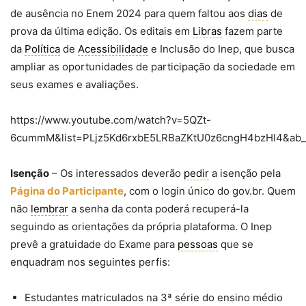
de ausência no Enem 2024 para quem faltou aos
dias
de
prova da última edição. Os editais em
Libras
fazem parte
da
Política
de
Acessibilidade
e Inclusão do Inep, que busca
ampliar as oportunidades de participação da sociedade em
seus exames e avaliações.
https://www.youtube.com/watch?v=5QZt-
6cummM&list=PLjz5Kd6rxbE5LRBaZKtU0z6cngH4bzHl4&ab_ch
Isenção
– Os interessados deverão
pedir
a isenção pela
Página do Participante
, com o login único do gov.br. Quem
não
lembrar
a senha da conta poderá recuperá-la
seguindo as orientações da própria plataforma. O Inep
prevê a gratuidade do Exame para
pessoas
que se
enquadram nos seguintes perfis:
Estudantes matriculados na 3ª série do ensino médio