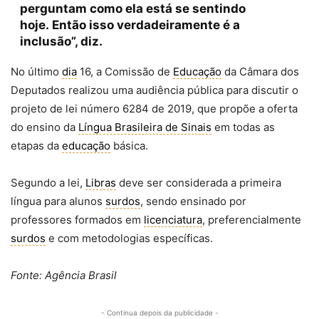
perguntam como ela está se sentindo
hoje. Então isso verdadeiramente é a
inclusão”, diz.
No último
dia
16, a Comissão de
Educação
da Câmara dos
Deputados realizou uma audiência pública para discutir o
projeto de lei número 6284 de 2019, que propõe a oferta
do ensino da
Língua Brasileira de Sinais
em todas as
etapas da
educação
básica.
Segundo a lei,
Libras
deve ser considerada a primeira
língua para alunos
surdos
, sendo ensinado por
professores formados em
licenciatura
, preferencialmente
surdos
e com metodologias específicas.
Fonte: Agência Brasil
- Continua depois da publicidade -