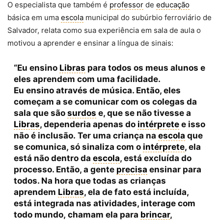
O especialista que também é
professor
de
educação
básica em uma
escola
municipal do subúrbio ferroviário de
Salvador, relata como sua experiência em sala de aula o
motivou a aprender e ensinar a língua de sinais:
“Eu ensino
Libras
para todos os meus alunos e
eles aprendem com uma facilidade.
Eu ensino através de música. Então, eles
começam a se comunicar com os colegas da
sala que são
surdos
e, que se não tivesse a
Libras
, dependeria apenas do
intérprete
e isso
não é inclusão. Ter uma criança na
escola
que
se comunica, só sinaliza com o
intérprete
, ela
está não dentro da
escola
, está excluída do
processo. Então, a gente
precisa
ensinar para
todos. Na hora que todas as crianças
aprendem
Libras
, ela de fato está incluída,
está integrada nas atividades, interage com
todo mundo, chamam ela para
brincar
,