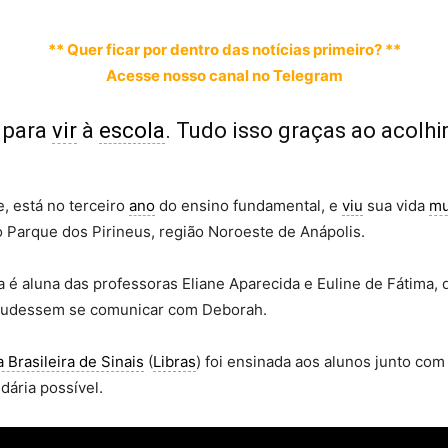
** Quer ficar por dentro das notícias primeiro? **
Acesse nosso canal no Telegram
para
vir
à
escola
. Tudo isso graças ao acolh
, está no terceiro
ano
do ensino fundamental, e
viu
sua vida
mu
o Parque dos Pirineus, região Noroeste de Anápolis.
na é aluna das professoras Eliane Aparecida e Euline de Fátima
 pudessem se comunicar com Deborah.
 Brasileira de Sinais
(
Libras
) foi ensinada aos alunos junto com
dária possível.