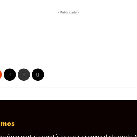
- Publicidade -
omos
ine é um portal de notícias para a comunidade surda. 