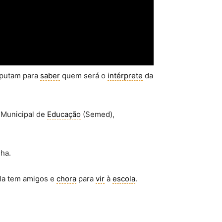
sputam para
saber
quem será o
intérprete
da
 Municipal de
Educação
(Semed),
ha.
ela tem amigos e
chora
para
vir
à
escola
.