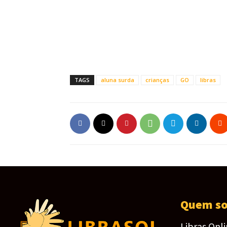
TAGS
aluna surda
crianças
GO
libras
Quem s
Libras Onl