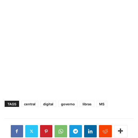
TAGS
central
digital
governo
libras
MS