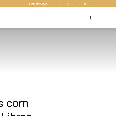
5 agosto/2026
Z
as com