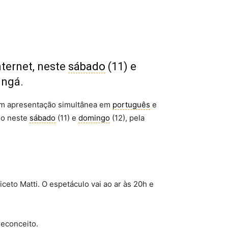
nternet, neste
sábado
(11) e
ingá.
om apresentação simultânea em
português
e
do neste
sábado
(11) e
domingo
(12), pela
ceto Matti. O espetáculo vai ao ar às 20h e
reconceito.