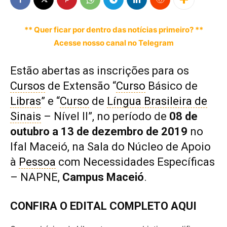
** Quer ficar por dentro das notícias primeiro? **
Acesse nosso canal no Telegram
Estão abertas as inscrições para os
Cursos
de Extensão “
Curso
Básico de
Libras
” e “
Curso
de
Língua Brasileira de
Sinais
– Nível II”, no período de
08 de
outubro a 13 de dezembro de 2019
no
Ifal Maceió, na Sala do Núcleo de Apoio
à
Pessoa
com Necessidades Específicas
– NAPNE,
Campus Maceió
.
CONFIRA O EDITAL COMPLETO AQUI