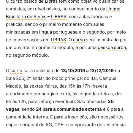
O
curso
básico de
Libras
tem como objetivo qualificar os
cursistas, em nível básico, no conhecimento da
Língua
Brasileira de Sinais
–
LIBRAS
, com aulas teóricas e
práticas, sendo o primeiro momento com aulas
ministradas em
língua portuguesa
e o segundo, por meio
de conversações em
LIBRAS
. O
curso
será ministrado por
um ouvinte, no primeiro módulo; e por uma
pessoa
surda
,
no segundo módulo.
O
curso
será realizado de
13/10/2019 a 13/12/2019
na
Sala 205, 2º andar do bloco principal do Ifal, Campus
Maceió, às sextas-feiras, das 15h às 17h (haverá
atendimento pedagógico extra, às segundas-feiras, das
9h às 12h, para reforço eventual). São ofertadas
30
vagas
, sendo
24 para a comunidade externa
e 6 para a
comunidade interna. E para a inscrição, são necessários
cópia e original do RG, CPF e comprovante de residência.