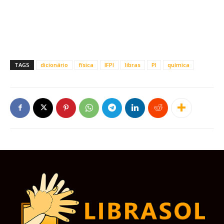
TAGS
dicionário
física
IFPI
libras
PI
química