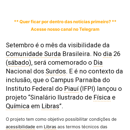
** Quer ficar por dentro das notícias primeiro? **
Acesse nosso canal no Telegram
Setembro é o mês da visibilidade da
Comunidade Surda
Brasileira. No
dia
26
(
sábado
), será comemorado o
Dia
Nacional dos
Surdos
. E é no contexto da
inclusão, que o Campus Parnaíba do
Instituto Federal do
Piauí
(IFPI) lançou o
projeto “Sinalário Ilustrado de
Física
e
Química
em
Libras
”.
O projeto tem como objetivo possibilitar condições de
acessibilidade
em
Libras
aos termos técnicos das