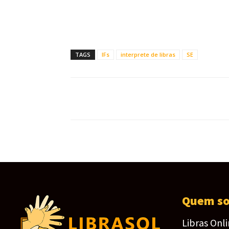
TAGS
IFs
interprete de libras
SE
Quem s
Libras Onl