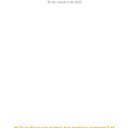
30 de outubro de 2023
** Quer ficar por dentro das notícias primeiro? **