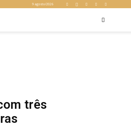
9 agosto/2026
Z
com três
bras