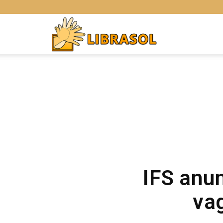
Libras
Online
IFS anu
vag