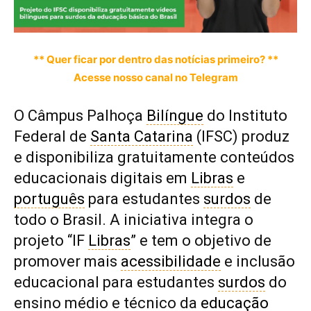
** Quer ficar por dentro das notícias primeiro? **
Acesse nosso canal no Telegram
O Câmpus Palhoça
Bilíngue
do Instituto
Federal de
Santa Catarina
(IFSC) produz
e disponibiliza gratuitamente conteúdos
educacionais digitais em
Libras
e
português
para estudantes
surdos
de
todo o Brasil. A iniciativa integra o
projeto “IF
Libras
” e tem o objetivo de
promover mais
acessibilidade
e inclusão
educacional para estudantes
surdos
do
ensino médio e técnico da
educação