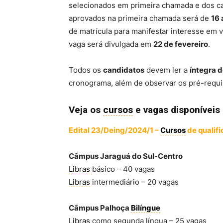
selecionados em primeira chamada e dos ca
aprovados na primeira chamada será de
16 
de matrícula para manifestar interesse em
vaga será divulgada em
22 de fevereiro
.
Todos os
candidatos
devem ler a
íntegra d
cronograma, além de observar os pré-requi
Veja os
cursos
e vagas disponíveis
Edital 23/Deing/2024/1 –
Cursos
de qualifi
Câmpus Jaraguá do Sul-Centro
Libras
básico – 40 vagas
Libras
intermediário – 20 vagas
Câmpus Palhoça
Bilíngue
Libras
como segunda língua – 25 vagas