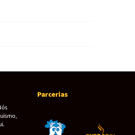
Parcerias
Nós
guismo,
i.