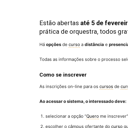
Estão abertas
até 5 de feverei
prática de orquestra, todos gr
Há
opções
de
curso
a
distância
e
presenci
Todas as informações sobre o processo s
Como se inscrever
As inscrições on-line para os
cursos
de
cur
Ao acessar o sistema, o interessado deve:
selecionar a opção “
Quero
me inscrever”
escolher o câmpus ofertante do
curso
qu