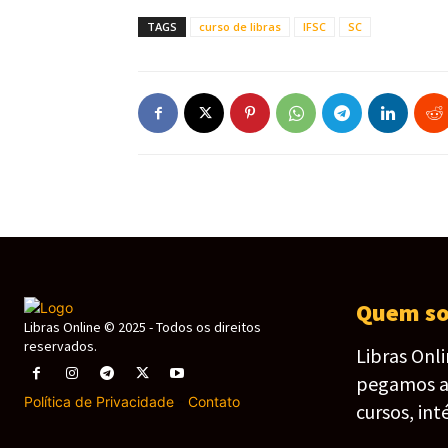
TAGS
curso de libras
IFSC
SC
Quem s
Libras Online © 2025 - Todos os direitos
reservados.
Libras Onl
pegamos as 
Política de Privacidade
-
Contato
cursos, int