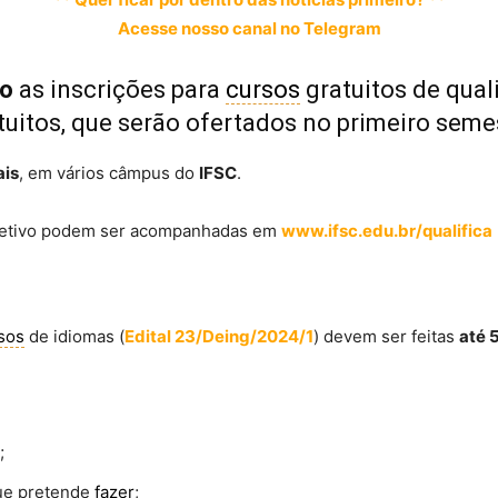
Acesse nosso canal no Telegram
ro
as inscrições para
cursos
gratuitos de quali
atuitos, que serão ofertados no primeiro seme
ais
, em vários câmpus do
IFSC
.
eletivo podem ser acompanhadas em
www.ifsc.edu.br/qualifica
sos
de idiomas (
Edital 23/Deing/2024/1
) devem ser feitas
até 
;
e pretende
fazer
;