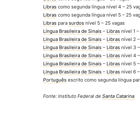
Libras
como segunda língua nível 4 – 25 va
Libras
como segunda língua nível 5 – 25 va
Libras
para
surdos
nível 5 – 25 vagas
Língua Brasileira de Sinais
–
Libras
nível 1 –
Língua Brasileira de Sinais
–
Libras
nível 2 –
Língua Brasileira de Sinais
–
Libras
nível 3 –
Língua Brasileira de Sinais
–
Libras
nível 4 –
Língua Brasileira de Sinais
–
Libras
nível 5 –
Língua Brasileira de Sinais
–
Libras
nível 6 –
Português
escrito como segunda língua pa
Fonte: Instituto Federal de
Santa Catarina