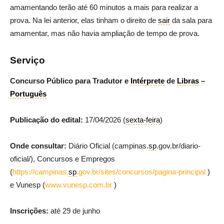
amamentando terão até 60 minutos a mais para realizar a
prova. Na lei anterior, elas tinham o direito de
sair
da sala para
amamentar, mas não havia ampliação de tempo de prova.
Serviço
Concurso Público para Tradutor e
Intérprete
de
Libras
–
Português
Publicação do edital:
17/04/2026 (
sexta-feira
)
Onde consultar:
Diário Oficial (campinas.
sp
.gov.br/diario-
oficial/), Concursos e Empregos
(
https://campinas.
sp
.gov.br/sites/concursos/pagina-principal
)
e Vunesp (
www.vunesp.com.br
)
Inscrições:
até 29 de junho