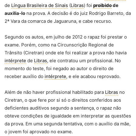
de
Língua Brasileira de Sinais
(
Libras
) foi
proibido
de
auxilia-lo
na prova. A decisão é do juiz Rodrigo Barreto, da
2ª Vara da comarca de Jaguaruna, e cabe recurso.
Segundo os autos, em julho de 2012 o rapaz foi prestar o
exame. Porém, como na Circunscrição Regional de
Trânsito (Ciretran) onde ele foi realizar a prova não havia
intérprete
de
Libras
, ele contratou um profissional. No
momento do teste, foi negado ao autor o direito de
receber auxílio do
intérprete
, e ele acabou reprovado.
Além de não haver profissional habilitado para
Libras
no
Ciretran, o que fere por si só o direitos conferidos aos
deficientes auditivos segundo a sentença, o rapaz não
obteve condições de igualdade em interpretar as questões
da prova. Em uma segunda tentativa, com o auxílio da mãe,
o jovem foi aprovado no exame.