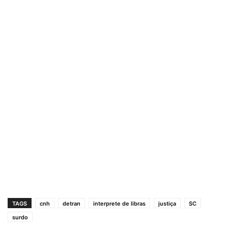
TAGS
cnh
detran
interprete de libras
justiça
SC
surdo