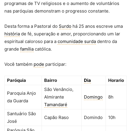
programas de TV religiosos e o aumento de voluntários
nas paróquias demonstram o progresso constante.
Desta forma a Pastoral do
Surdo
há 25 anos escreve uma
história
de fé, superação e amor, proporcionando um lar
espiritual caloroso para a
comunidade surda
dentro da
grande
família
católica.
Você também
pode
participar:
Paróquia
Bairro
Dia
Horario
São Venâncio,
Paroquia Anjo
Almirante
Domingo
8h
da Guarda
Tamandaré
Santuário São
Capão Raso
Domindo
10h
José
Paróquia São