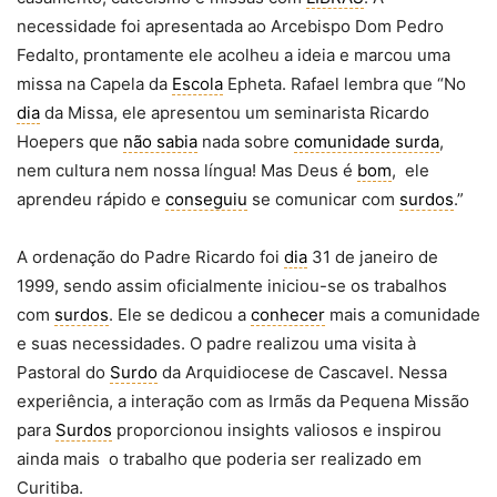
necessidade foi apresentada ao Arcebispo Dom Pedro
Fedalto, prontamente ele acolheu a ideia e marcou uma
missa na Capela da
Escola
Epheta. Rafael lembra que “No
dia
da Missa, ele apresentou um seminarista Ricardo
Hoepers que
não sabia
nada sobre
comunidade surda
,
nem cultura nem nossa língua! Mas Deus é
bom
, ele
aprendeu rápido e
conseguiu
se comunicar com
surdos
.”
A ordenação do Padre Ricardo foi
dia
31 de janeiro de
1999, sendo assim oficialmente iniciou-se os trabalhos
com
surdos
. Ele se dedicou a
conhecer
mais a comunidade
e suas necessidades. O padre realizou uma visita à
Pastoral do
Surdo
da Arquidiocese de Cascavel. Nessa
experiência, a interação com as Irmãs da Pequena Missão
para
Surdos
proporcionou insights valiosos e inspirou
ainda mais o trabalho que poderia ser realizado em
Curitiba.