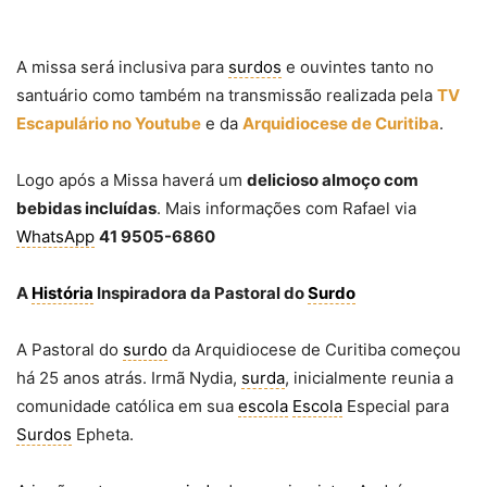
A missa será inclusiva para
surdos
e ouvintes tanto no
santuário como também na transmissão realizada pela
TV
Escapulário no Youtube
e da
Arquidiocese de Curitiba
.
Logo após a Missa haverá um
delicioso almoço com
bebidas incluídas
. Mais informações com Rafael via
WhatsApp
41 9505-6860
A
História
Inspiradora da Pastoral do
Surdo
A Pastoral do
surdo
da Arquidiocese de Curitiba começou
há 25 anos atrás. Irmã Nydia,
surda
, inicialmente reunia a
comunidade católica em sua
escola
Escola
Especial para
Surdos
Epheta.