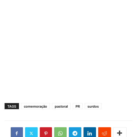
TAGS
comemoração
pastoral
PR
surdos