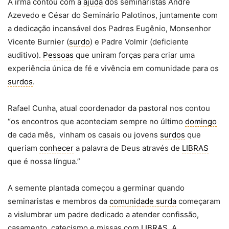
A irmã contou com a
ajuda
dos seminaristas André
Azevedo e César do Seminário Palotinos, juntamente com
a dedicação incansável dos Padres Eugênio, Monsenhor
Vicente Burnier (
surdo
) e Padre Volmir (deficiente
auditivo).
Pessoas
que uniram forças para criar uma
experiência única de fé e vivência em comunidade para os
surdos
.
Rafael Cunha, atual coordenador da pastoral nos contou
“os encontros que aconteciam sempre no último
domingo
de cada mês, vinham os casais ou jovens
surdos
que
queriam
conhecer
a palavra de Deus através de
LIBRAS
que é nossa língua.”
A semente plantada começou a germinar quando
seminaristas e membros da
comunidade surda
começaram
a vislumbrar um padre dedicado a atender confissão,
casamento, catecismo e missas com
LIBRAS
. A