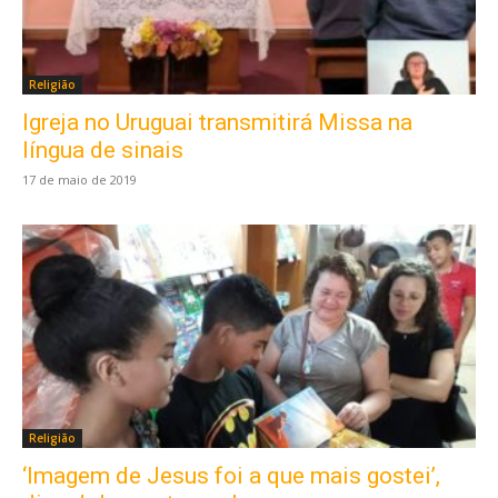
Religião
Igreja no Uruguai transmitirá Missa na
língua de sinais
17 de maio de 2019
Religião
‘Imagem de Jesus foi a que mais gostei’,