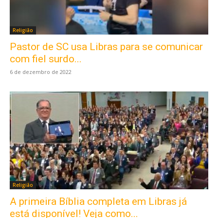
Religião
Pastor de SC usa Libras para se comunicar
com fiel surdo...
6 de dezembro de 2022
Religião
A primeira Bíblia completa em Libras já
está disponível! Veja como...