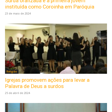
Surda oralizada é a primeira jovem
instituída como Coroinha em Paróquia
23 de maio de 2024
Religião
Igrejas promovem ações para levar a
Palavra de Deus a surdos
25 de abril de 2024