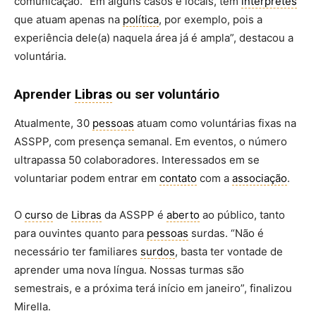
comunicação. “Em alguns casos e locais, tem
intérpretes
que atuam apenas na
política
, por exemplo, pois a
experiência dele(a) naquela área já é ampla”, destacou a
voluntária.
Aprender
Libras
ou ser voluntário
Atualmente, 30
pessoas
atuam como voluntárias fixas na
ASSPP, com presença semanal. Em eventos, o número
ultrapassa 50 colaboradores. Interessados em se
voluntariar podem entrar em
contato
com a
associação
.
O
curso
de
Libras
da ASSPP é
aberto
ao público, tanto
para ouvintes quanto para
pessoas
surdas. “Não é
necessário ter familiares
surdos
, basta ter vontade de
aprender uma nova língua. Nossas turmas são
semestrais, e a próxima terá início em janeiro”, finalizou
Mirella.