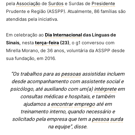
pela
Associação
de
Surdos
e Surdas de
Presidente
Prudente e Região (ASSPP). Atualmente, 86 famílias são
atendidas pela iniciativa.
Em celebração ao
Dia
Internacional
das Línguas de
Sinais,
nesta
terça-feira
(23)
, o g1 conversou com
Mirella Morano, de 36 anos, voluntária da ASSPP desde
sua fundação, em 2016.
“Os trabalhos para as
pessoas
assistidas incluem
desde acompanhamento com assistente social e
psicólogo, até auxiliando com um(a)
intérprete
em
consultas médicas e hospitais, e também
ajudamos a
encontrar
emprego
até em
treinamento interno, quando necessário e
solicitado pela empresa que tem a
pessoa
surda
na equipe”, disse.