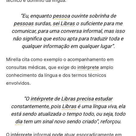
técnico e domínio da língua.
“Eu, enquanto
pessoa
ouvinte sobrinha de
pessoas
surdas,
sei
Libras
o suficiente para me
comunicar, para uma conversa informal, mas isso
não significa que estou apta para traduzir toda e
qualquer informação em qualquer lugar”.
Mirella cita como exemplo o acompanhamento em
consultas médicas, que exige do
intérprete
amplo
conhecimento da língua e dos termos técnicos
envolvidos.
“O
intérprete
de
Libras
precisa
estudar
constantemente, pois
Libras
é uma língua viva, ela
está sendo atualizada o tempo todo, ou seja, todo
dia
tem um sinal novo sendo criado”, reforçou.
O
intérprete
informal
pode
atuar esporadicamente em