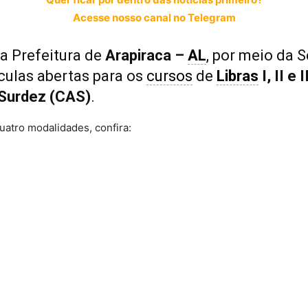
Acesse nosso canal no Telegram
, a Prefeitura de
Arapiraca –
AL
, por meio da 
ículas abertas para os
cursos
de
Libras
I, II e I
Surdez (CAS)
.
uatro modalidades, confira: