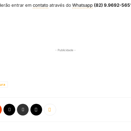
derão entrar em
contato
através do
Whatsapp
(82) 9.9692-565
- Publicidade -
tura