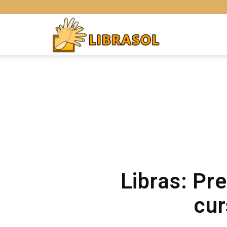
Libras
Online
Libras: Pr
cur