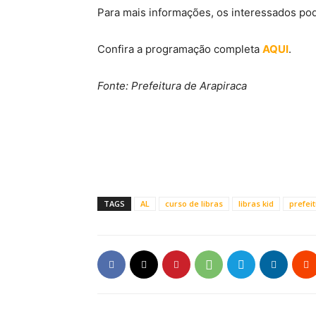
Para mais informações, os interessados po
Confira a programação completa
AQUI
.
Fonte: Prefeitura de Arapiraca
TAGS
AL
curso de libras
libras kid
prefei