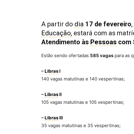
A partir do
dia
17 de fevereiro
Educação
, estará com as matr
Atendimento às
Pessoas
com 
Estão sendo ofertadas
585 vagas
para as q
–
Libras
I
140 vagas matutinas e 140 vespertinas;
–
Libras
II
105 vagas matutinas e 105 vespertinas;
–
Libras
III
35 vagas matutinas e 35 vespertinas;