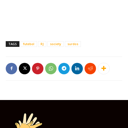
TAGS
futebol
RJ
society
surdos