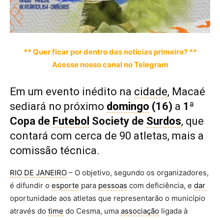
** Quer ficar por dentro das notícias primeiro? **
Acesse nosso canal no Telegram
Em um evento inédito na
cidade
, Macaé
sediará no próximo
domingo
(16)
a
1ª
Copa de
Futebol
Society de
Surdos
, que
contará com cerca de 90 atletas, mais a
comissão técnica.
RIO DE JANEIRO
– O objetivo, segundo os organizadores,
é difundir o
esporte
para
pessoas
com deficiência, e
dar
oportunidade aos atletas que representarão o município
através do
time
do Cesma, uma
associação
ligada à