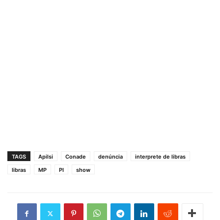
TAGS
Apilsi
Conade
denúncia
interprete de libras
libras
MP
PI
show