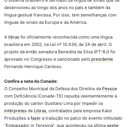
O sistema brasileiro é derivado da língua de sinais que se
desenvolveu ao longo dos anos no país e também da
língua gestual francesa. Por isso, tem semelhanças com
línguas de sinais da Europa e da América.
A
libras
foi oficialmente reconhecida como uma língua
brasileira em 2002, na Lei nº 10.436, de 24 de abril. O
projeto da então senadora Benedita da Silva (PT-RJ) foi
aprovado no Congresso e sancionado pelo
presidente
Fernando Henrique Cardoso.
Confira a nota do Conade:
O Conselho Municipal da Defesa dos Direitos da
Pessoa
com Deficiência (Conade-TE) repudia veementemente a
produção do cantor Gusttavo Lima por impedir os
intérpretes
de
Libras
, contratados pela empresa Kalor
Produções a
fazer
a tradução no palco do evento intitulado
“Embaixador in Teresina”, que aconteceu na última
sexta-