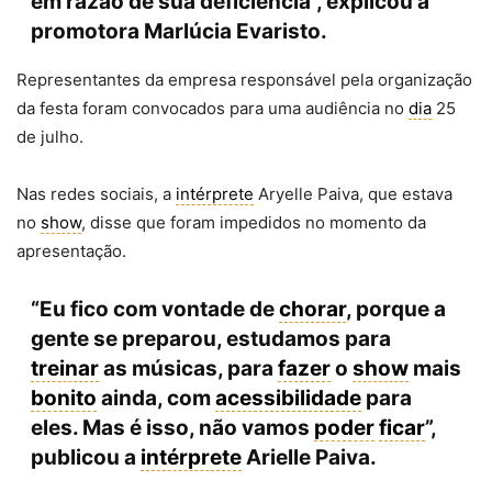
em razão de sua deficiência”, explicou a
promotora Marlúcia Evaristo.
Representantes da empresa responsável pela organização
da festa foram convocados para uma audiência no
dia
25
de julho.
Nas redes sociais, a
intérprete
Aryelle Paiva, que estava
no
show
, disse que foram impedidos no momento da
apresentação.
“Eu fico com vontade de
chorar
, porque a
gente se preparou, estudamos para
treinar
as músicas, para
fazer
o
show
mais
bonito
ainda, com
acessibilidade
para
eles. Mas é isso, não vamos
poder
ficar
”,
publicou a
intérprete
Arielle Paiva.